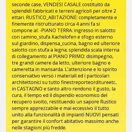
seconde case, VENDESI CASALE costituito da
splendidi fabbricati e terreni agricoli per oltre 2
ettari. RUSTICO_ABITAZIONE: completamente e
finemente ristrutturato circa 4 anni fa si
compone al: -PIANO TERRA: ingresso in salotto
con camino_stufa Kachelofen e sfogo esterno
sul giardino, dispensa_cucina, bagno ed ulteriore
salotto con stufa a legna; splendida scala interna
di collegamento al PIANO PRIMO: disimpegno,
tre grandi camere da letto, ulteriore bagno e
cameretta in mansarda. L’attenzione e lo spirito
conservativo verso i materiali ed i particolari
architettonici su tutto finestreporteorditureetc..
in CASTAGNO e tanto altro rendono il gusto, la
cura, il tempo ed il dispendio economico del
recupero svolto, restituendo un sapore Rustico
sempre apprezzabile e mai eccessivo il tutto
unito alla funzionalità di impianti NUOVI pensati
per garantire il confort abitativo massimo anche
nelle stagioni più fredde.