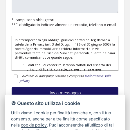
*I campi sono obbligatori
**E' obbligatorio indicare almeno un recapito, telefono o email
In ottemperanza agli obblighi giuridici dettati dal legislatore a
tutela della Privacy (arti 3 del D. Lgs. n. 196 del 30 giugno 2003), la
nostra Agenzia Immobiliare desidera informarLa in via
preventiva tanto dell'uso dei Suoi dati personali, quanto dei Suoi
diritti, comunicandoLe quanto segue:
I dati che Lei conferirà saranno trattati nel rispetto dei
principi di liceità, correttezza, pertinenza e non
eccedenza al solo fine di adempiere all'incarico di
dichiaro di aver preso visione e compreso
l'informativa sulla
mediazione per acquisto/ vendita / locazione relativo
privacy
all'immobile di Suo interesse; in ogni caso saranno
conservati per un periodo di tempo non superiore a
quello strettamente necessario al conseguimento della
finalità medesima;
Il conferimento dei dati è obbligatorio per dare corso ai
🍪 Questo sito utilizza i cookie
rapporto negoziale citato ed il mancato conferimento
impedisce la conclusione dello stesso;
Utilizziamo i cookie per finalità tecniche e, con il tuo
Il conferimento dei dati previsti dalla normativa in
materia di antiriciclaggio è obbligatorio e l'eventuale
consenso, anche per altre finalità come specificato
Planimetrie
rifiuto di rispondere preclude la prestazione
nella
cookie policy
. Puoi acconsentire all’utilizzo di tali
professionale richiesta. Al riguardo si precisa che il