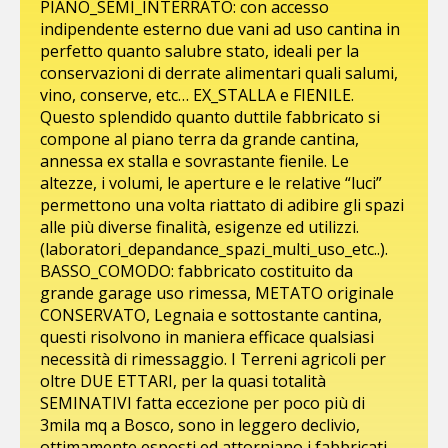
PIANO_SEMI_INTERRATO: con accesso
indipendente esterno due vani ad uso cantina in
perfetto quanto salubre stato, ideali per la
conservazioni di derrate alimentari quali salumi,
vino, conserve, etc… EX_STALLA e FIENILE.
Questo splendido quanto duttile fabbricato si
compone al piano terra da grande cantina,
annessa ex stalla e sovrastante fienile. Le
altezze, i volumi, le aperture e le relative “luci”
permettono una volta riattato di adibire gli spazi
alle più diverse finalità, esigenze ed utilizzi.
(laboratori_depandance_spazi_multi_uso_etc..).
BASSO_COMODO: fabbricato costituito da
grande garage uso rimessa, METATO originale
CONSERVATO, Legnaia e sottostante cantina,
questi risolvono in maniera efficace qualsiasi
necessità di rimessaggio. I Terreni agricoli per
oltre DUE ETTARI, per la quasi totalità
SEMINATIVI fatta eccezione per poco più di
3mila mq a Bosco, sono in leggero declivio,
ottimamente esposti ed attorniano i fabbricati,