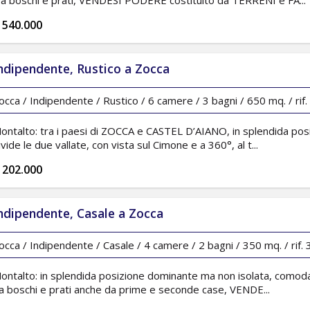
ra boschi e prati, VENDESI PODERE costituito da TERRENI e FA...
 540.000
ndipendente, Rustico a Zocca
occa / Indipendente / Rustico / 6 camere / 3 bagni / 650 mq. / rif
ontalto: tra i paesi di ZOCCA e CASTEL D’AIANO, in splendida po
ivide le due vallate, con vista sul Cimone e a 360°, al t...
 202.000
ndipendente, Casale a Zocca
occa / Indipendente / Casale / 4 camere / 2 bagni / 350 mq. / rif.
ontalto: in splendida posizione dominante ma non isolata, comoda a
a boschi e prati anche da prime e seconde case, VENDE...