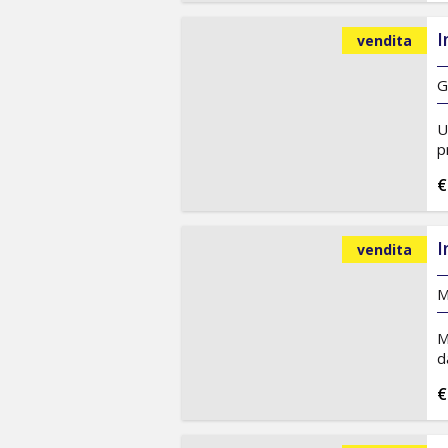
I
vendita
G
U
p
€
I
vendita
M
M
d
€