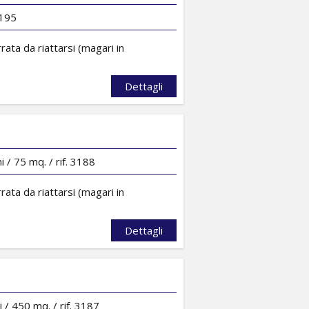
3195
rrata da riattarsi (magari in
Dettagli
 / 75 mq. / rif. 3188
rrata da riattarsi (magari in
Dettagli
 / 450 mq. / rif. 3187