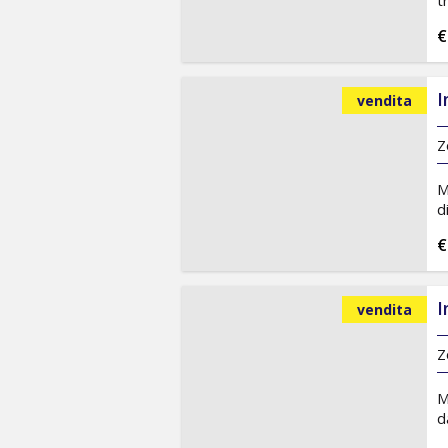
t
€
I
vendita
Z
M
d
€
I
vendita
Z
M
d