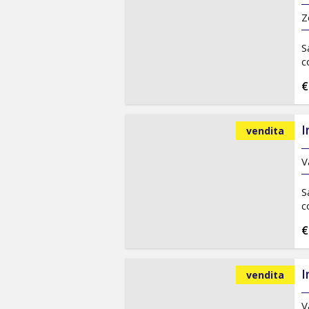
Z
S
c
€
I
vendita
V
S
c
€
I
vendita
V