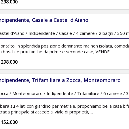
 298.000
ndipendente, Casale a Castel d'Aiano
astel d'Aiano / Indipendente / Casale / 4 camere / 2 bagni / 350 mq
ontalto: in splendida posizione dominante ma non isolata, comoda a
a boschi e prati anche da prime e seconde case, VENDE...
 298.000
ndipendente, Trifamiliare a Zocca, Monteombraro
occa / Monteombraro / Indipendente / Trifamiliare / 6 camere / 3 
ibera su 4 lati con giardino perimetrale, proponiamo bella casa bifam
trada principale si accede al viale di proprietà, ...
 152.000