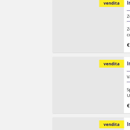
I
vendita
Z
Z
c
€
I
vendita
V
S
U
€
I
vendita