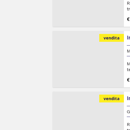
R
t
€
I
vendita
M
M
t
€
I
vendita
G
R