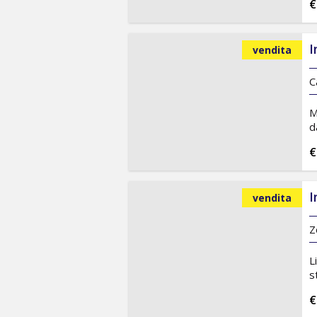
€
I
vendita
C
M
d
€
I
vendita
Z
L
s
€