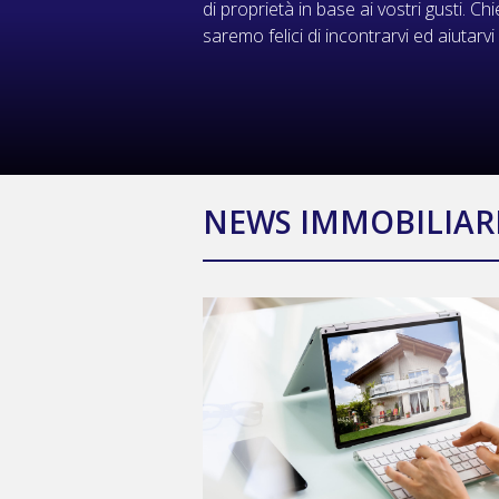
di proprietà in base ai vostri gusti. 
saremo felici di incontrarvi ed aiutarvi
NEWS IMMOBILIAR