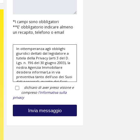
*I campi sono obbligatori
**E' obbligatorio indicare almeno
un recapito, telefono o email
In ottemperanza agli obblighi
giuridici dettati dal legislatore a
tutela della Privacy (arti 3 del D.
Lgs. n. 196 del 30 giugno 2003), la
nostra Agenzia Immobiliare
desidera informarLa in via
preventiva tanto dell'uso dei Suoi
dati personali, quanto dei Suoi
diritti, comunicandoLe quanto
dichiaro di aver preso visione e
segue:
compreso
l'informativa sulla
privacy
I dati che Lei conferirà
saranno trattati nel
rispetto dei principi di
liceità, correttezza,
pertinenza e non
eccedenza al solo fine di
adempiere all'incarico di
mediazione per acquisto/
vendita / locazione