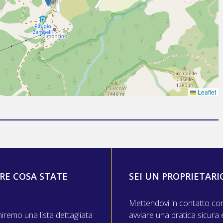
Leaflet
RE COSA STATE
SEI UN PROPRIETARI
Mettendovi in contatto con n
niremo una lista dettagliata
avviare una pratica sicura 