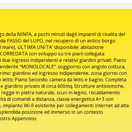
o della NINFA, a pochi minuti dagli impianti di risalita del
da PASSO del LUPO, nel recupero di un antico borgo
el mare), ULTIMA UNITA' disponibile: abitazione
REDATA con sviluppo su tre piani collegata
ue ingressi indipendenti e relativi giardini privati. Piano
dipendente “MONOLOCALE”: soggiorno con angolo cottura,
Primo: giardino ed ingresso indipendente, zona giorno con
 letto; Piano Secondo: camera da letto e bagno. Completa
e giardino privato di circa 600mq. Strutture antisismiche,
da regge in pietra naturale, scuri in legno, riscaldamento
ità di comandi a distanza, classe energetica A+3 con
 impianto Wi-fi esistente per collegamenti internet ad alta
n splendida posizione ed immerso in un contesto
 nostro Appennino.