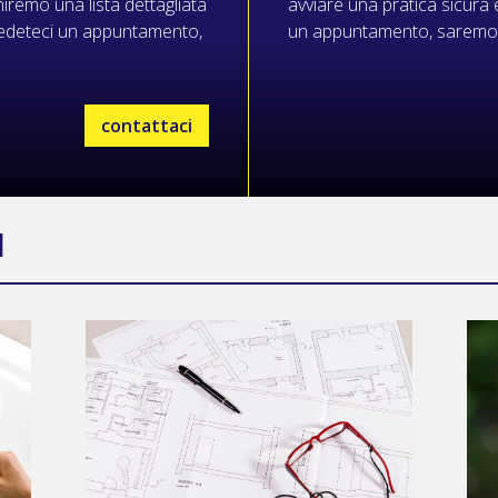
niremo una lista dettagliata
avviare una pratica sicura 
Chiedeteci un appuntamento,
un appuntamento, saremo fel
contattaci
I