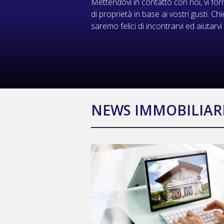
Mettendovi in contatto con noi, vi for
di proprietà in base ai vostri gusti. 
saremo felici di incontrarvi ed aiutarvi
NEWS IMMOBILIAR