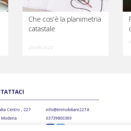
Che cos'è la planimetria
catastale
23/09/2022
TATTACI
ilia Centro , 227
info@immobiliare227.it
 Modena
03739800369
877147