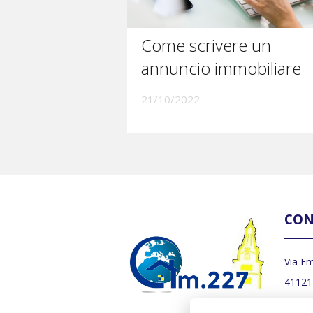
Come scrivere un
annuncio immobiliare
21/10/2022
CON
Via Em
41121
059 7