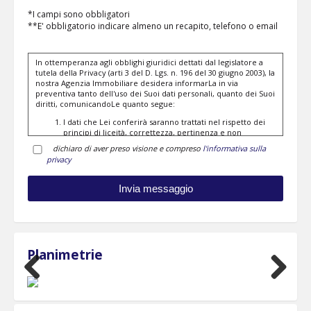
*I campi sono obbligatori
**E' obbligatorio indicare almeno un recapito, telefono o email
In ottemperanza agli obblighi giuridici dettati dal legislatore a
tutela della Privacy (arti 3 del D. Lgs. n. 196 del 30 giugno 2003), la
nostra Agenzia Immobiliare desidera informarLa in via
preventiva tanto dell'uso dei Suoi dati personali, quanto dei Suoi
diritti, comunicandoLe quanto segue:
I dati che Lei conferirà saranno trattati nel rispetto dei
principi di liceità, correttezza, pertinenza e non
eccedenza al solo fine di adempiere all'incarico di
dichiaro di aver preso visione e compreso
l'informativa sulla
mediazione per acquisto/ vendita / locazione relativo
privacy
all'immobile di Suo interesse; in ogni caso saranno
conservati per un periodo di tempo non superiore a
quello strettamente necessario al conseguimento della
finalità medesima;
Il conferimento dei dati è obbligatorio per dare corso ai
rapporto negoziale citato ed il mancato conferimento
impedisce la conclusione dello stesso;
Il conferimento dei dati previsti dalla normativa in
materia di antiriciclaggio è obbligatorio e l'eventuale
Planimetrie
rifiuto di rispondere preclude la prestazione
professionale richiesta. Al riguardo si precisa che il
trattamento dei dati personali connesso agli obblighi
Previous
Next
antiriciclaggio avrà luogo avendo riguardo alle specifiche
modalità di esecuzione imposte agli operatori non
finanziari dal Regolamento in materia di identificazione e